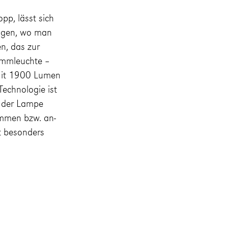
pp, lässt sich
ängen, wo man
n, das zur
lemmleuchte –
 Mit 1900 Lumen
echnologie ist
t der Lampe
immen bzw. an-
t besonders