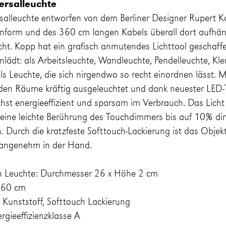
ersalleuchte
salleuchte entworfen von dem Berliner Designer Rupert Ko
enform und des 360 cm langen Kabels überall dort aufh
cht. Kopp hat ein grafisch anmutendes Lichttool geschaffe
inlädt: als Arbeitsleuchte, Wandleuchte, Pendelleuchte, K
als Leuchte, die sich nirgendwo so recht einordnen lässt.
den Räume kräftig ausgeleuchtet und dank neuester LED-T
hst energieeffizient und sparsam im Verbrauch. Das Lich
h eine leichte Berührung des Touchdimmers bis auf 10% d
. Durch die kratzfeste Softtouch-Lackierung ist das Objek
gt angenehm in der Hand.
 Leuchte: Durchmesser 26 x Höhe 2 cm
360 cm
 Kunststoff, Softtouch Lackierung
gieeffizienzklasse A