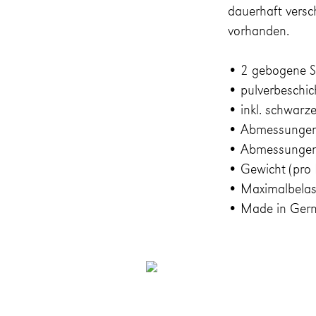
dauerhaft versc
vorhanden.
• 2 gebogene S
• pulverbeschic
• inkl. schwarz
• Abmessungen 
• Abmessungen 
• Gewicht (pro 
• Maximalbelas
• Made in Ger