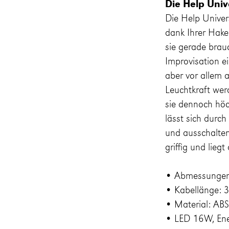
Die Help Univ
Die Help Univer
dank Ihrer Hak
sie gerade brau
Improvisation e
aber vor allem 
Leuchtkraft wer
sie dennoch höc
lässt sich durc
und ausschalten
griffig und lie
• Abmessungen
• Kabellänge: 
• Material: ABS
• LED 16W, Ener