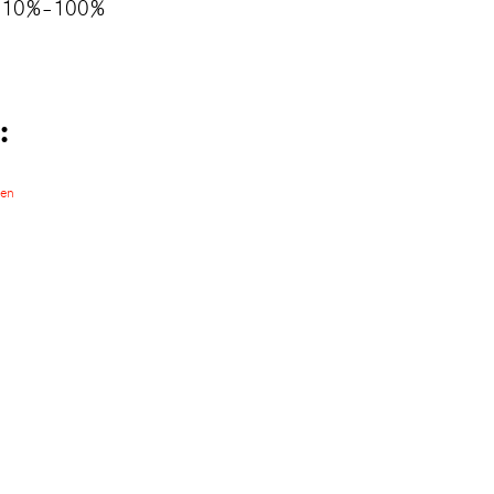
h 10%–100%
: